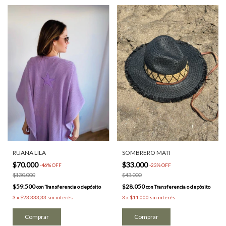
RUANA LILA
SOMBRERO MATI
$70.000
$33.000
-
46
%
OFF
-
23
%
OFF
$130.000
$43.000
$59.500
$28.050
con
Transferencia o depósito
con
Transferencia o depósito
3
x
$23.333,33
sin interés
3
x
$11.000
sin interés