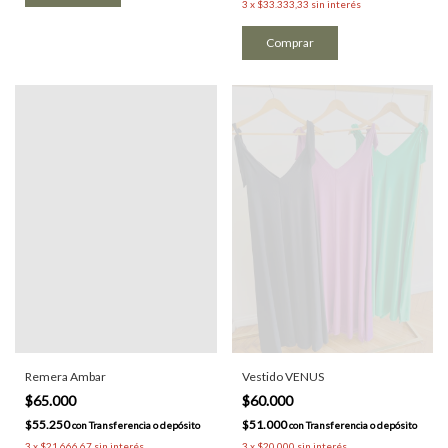
3
x
$33.333,33
sin interés
Comprar
Remera Ambar
Vestido VENUS
$65.000
$60.000
$55.250
$51.000
con
Transferencia o depósito
con
Transferencia o depósito
3
x
$21.666,67
sin interés
3
x
$20.000
sin interés