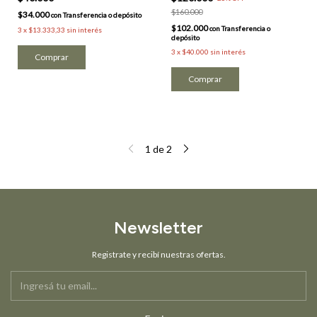
$160.000
$34.000
con
Transferencia o depósito
$102.000
con
Transferencia o
3
x
$13.333,33
sin interés
depósito
3
x
$40.000
sin interés
Comprar
Comprar
1
de
2
Newsletter
Registrate y recibí nuestras ofertas.