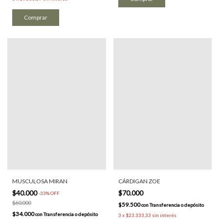
Comprar
MUSCULOSA MIRAN
CÁRDIGAN ZOE
$40.000
$70.000
-
33
%
OFF
$60.000
$59.500
con
Transferencia o depósito
$34.000
con
Transferencia o depósito
3
x
$23.333,33
sin interés