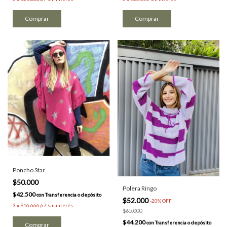
Comprar
Comprar
Poncho Star
$50.000
Polera Ringo
$42.500
con
Transferencia o depósito
$52.000
-
20
%
OFF
3
x
$16.666,67
sin interés
$65.000
$44.200
con
Transferencia o depósito