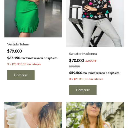
Vestido Tulum
$79.000
Sweater Madonna
$67.150
con
Transferencia o depósito
$70.000
-
22
%
OFF
3
x
$26.333,33
sin interés
$90.000
$59.500
con
Transferencia o depósito
Comprar
3
x
$23.333,33
sin interés
Comprar