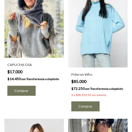
CAPUCHA OSA
$17.000
Poleron Who
$14.450
con
Transferencia o depósito
$85.000
$72.250
con
Transferencia o depósito
Comprar
3
x
$28.333,33
sin interés
Comprar