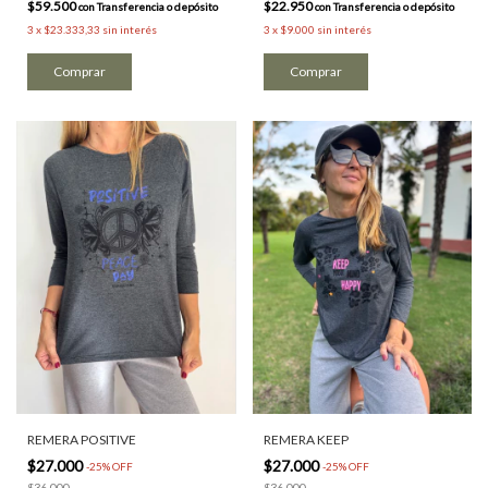
$59.500
$22.950
con
Transferencia o depósito
con
Transferencia o depósito
3
x
$23.333,33
sin interés
3
x
$9.000
sin interés
Comprar
REMERA POSITIVE
REMERA KEEP
$27.000
$27.000
-
25
%
OFF
-
25
%
OFF
$36.000
$36.000