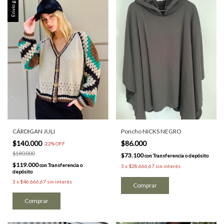
Envío gratis
CÁRDIGAN JULI
Poncho NICKS NEGRO
$140.000
$86.000
-
22
%
OFF
$180.000
$73.100
con
Transferencia o depósito
$119.000
con
Transferencia o
3
x
$28.666,67
sin interés
depósito
3
x
$46.666,67
sin interés
Comprar