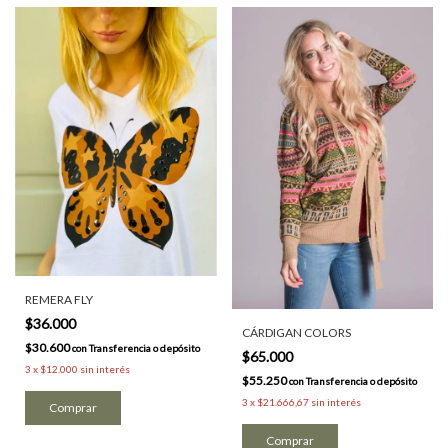
REMERA FLY
$36.000
CÁRDIGAN COLORS
$30.600
con
Transferencia o depósito
$65.000
3
x
$12.000
sin interés
$55.250
con
Transferencia o depósito
3
x
$21.666,67
sin interés
Comprar