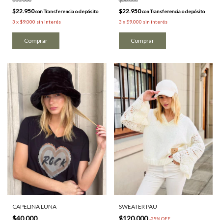
$22.950
$22.950
con
Transferencia o depósito
con
Transferencia o depósito
3
x
$9.000
sin interés
3
x
$9.000
sin interés
Comprar
CAPELINA LUNA
SWEATER PAU
$40.000
$120.000
-
25
%
OFF