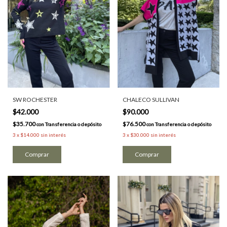
SW ROCHESTER
CHALECO SULLIVAN
$42.000
$90.000
$35.700
$76.500
con
Transferencia o depósito
con
Transferencia o depósito
3
x
$14.000
sin interés
3
x
$30.000
sin interés
Comprar
Comprar