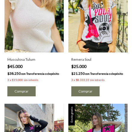
Musculosa Tulum
Remera Soul
$45.000
$25.000
$38.250
$21.250
con
Transferencia o depósito
con
Transferencia o depósito
3
x
$15.000
sin interés
3
x
$8.333,33
sin interés
Comprar
Comprar
Envío gratis