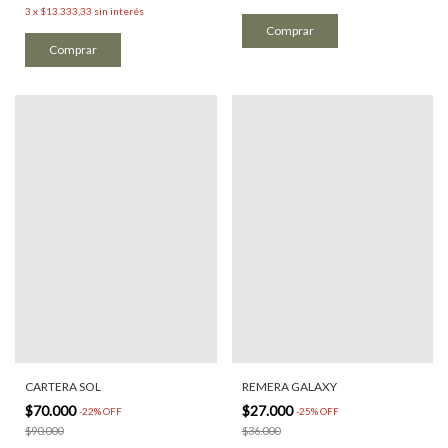
3
x
$13.333,33
sin interés
CARTERA SOL
REMERA GALAXY
$70.000
$27.000
-
22
%
OFF
-
25
%
OFF
$90.000
$36.000