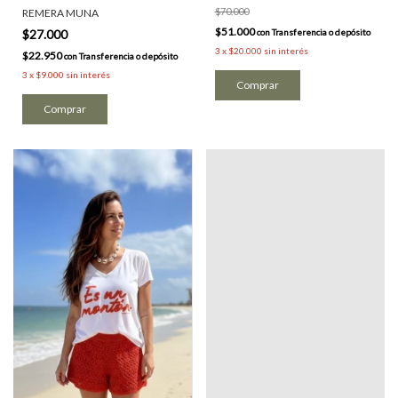
$70.000
REMERA MUNA
$51.000
con
Transferencia o depósito
$27.000
3
x
$20.000
sin interés
$22.950
con
Transferencia o depósito
3
x
$9.000
sin interés