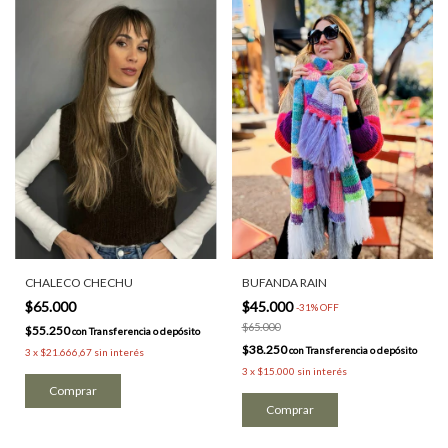
CHALECO CHECHU
BUFANDA RAIN
$65.000
$45.000
-
31
%
OFF
$65.000
$55.250
con
Transferencia o depósito
$38.250
con
Transferencia o depósito
3
x
$21.666,67
sin interés
3
x
$15.000
sin interés
Comprar