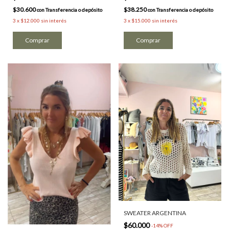
$38.250
$30.600
con
Transferencia o depósito
con
Transferencia o depósito
3
x
$15.000
sin interés
3
x
$12.000
sin interés
Comprar
SWEATER ARGENTINA
$60.000
-
14
%
OFF