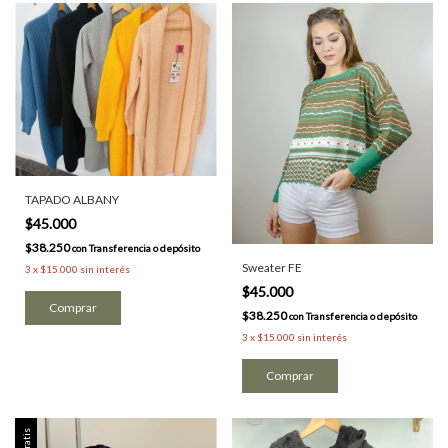
TAPADO ALBANY
$45.000
$38.250
con
Transferencia o depósito
Sweater FE
3
x
$15.000
sin interés
$45.000
Comprar
$38.250
con
Transferencia o depósito
3
x
$15.000
sin interés
Comprar