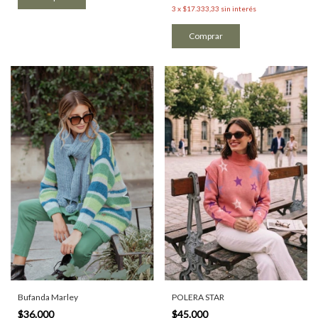
3
x
$17.333,33
sin interés
Comprar
POLERA STAR
Bufanda Marley
$45.000
$36.000