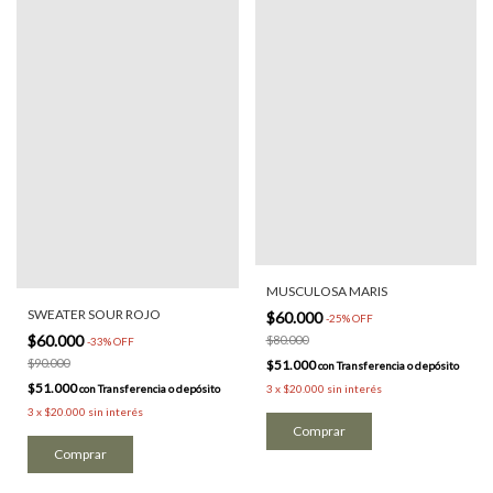
MUSCULOSA MARIS
SWEATER SOUR ROJO
$60.000
-
25
%
OFF
$60.000
$80.000
-
33
%
OFF
$90.000
$51.000
con
Transferencia o depósito
$51.000
con
Transferencia o depósito
3
x
$20.000
sin interés
3
x
$20.000
sin interés