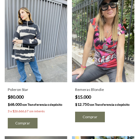
Poleron Star
Remeras Blondie
$80.000
$15.000
$68.000
$12.750
con
Transferencia o depósito
con
Transferencia o depósito
3
x
$26.666,67
sin interés
Comprar
Comprar