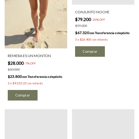
CONJUNTO NOCHE
$79.200
-
20
%
OFF
$99.000
$67.320
con
Transferencia o depósito
3
x
$26.400
sin interés
REMERA ES UN MONTON
$28.000
-
7
%
OFF
$30.000
$23.800
con
Transferencia o depósito
3
x
$9.333,33
sin interés