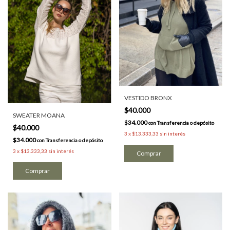
VESTIDO BRONX
$40.000
SWEATER MOANA
$34.000
con
Transferencia o depósito
$40.000
3
x
$13.333,33
sin interés
$34.000
con
Transferencia o depósito
3
x
$13.333,33
sin interés
Comprar
Comprar