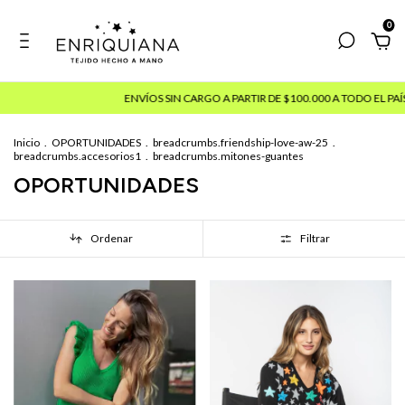
0
ENVÍOS SIN CARGO A PARTIR DE $100.000 A TODO EL PAÍS
15% OFF PA
Inicio
.
OPORTUNIDADES
.
breadcrumbs.friendship-love-aw-25
.
breadcrumbs.accesorios1
.
breadcrumbs.mitones-guantes
OPORTUNIDADES
Ordenar
Filtrar