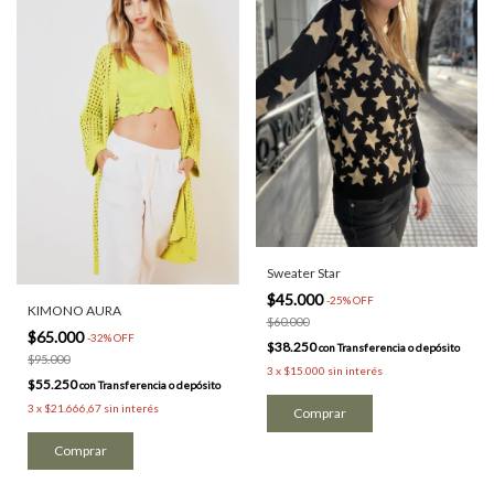
Sweater Star
$45.000
-
25
%
OFF
KIMONO AURA
$60.000
$65.000
-
32
%
OFF
$38.250
con
Transferencia o depósito
$95.000
3
x
$15.000
sin interés
$55.250
con
Transferencia o depósito
3
x
$21.666,67
sin interés
Comprar
Comprar