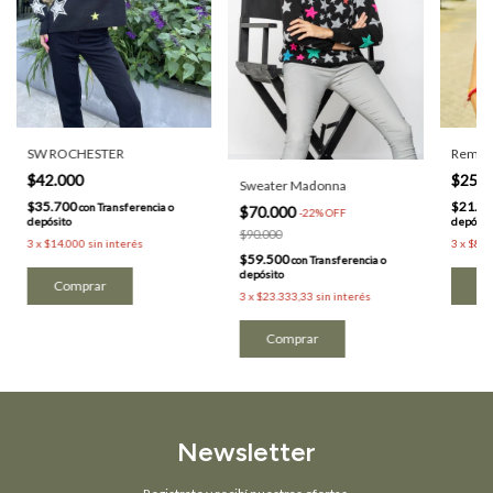
SW ROCHESTER
Remera
$42.000
$25.
Sweater Madonna
$35.700
$21.2
con
Transferencia o
$70.000
-
22
%
OFF
depósito
depósit
$90.000
3
x
$14.000
sin interés
3
x
$8.3
$59.500
con
Transferencia o
depósito
Comprar
Co
3
x
$23.333,33
sin interés
Comprar
Newsletter