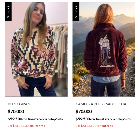
Sin stock
Sin stock
BUZO GIRAN
CAMPERA PLUSH SALCHICHA
$70.000
$70.000
$59.500
$59.500
con
Transferencia o depósito
con
Transferencia o depósito
3
x
$23.333,33
sin interés
3
x
$23.333,33
sin interés