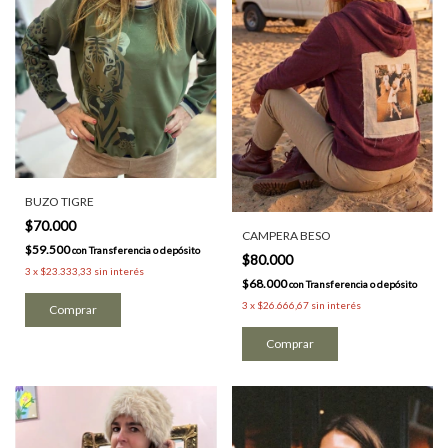
BUZO TIGRE
$70.000
CAMPERA BESO
$59.500
con
Transferencia o depósito
$80.000
3
x
$23.333,33
sin interés
$68.000
con
Transferencia o depósito
3
x
$26.666,67
sin interés
Comprar