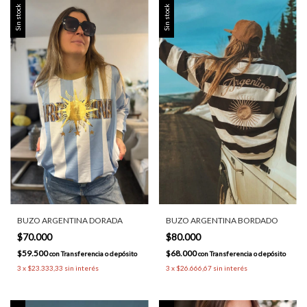
Sin stock
Sin stock
BUZO ARGENTINA DORADA
BUZO ARGENTINA BORDADO
$70.000
$80.000
$59.500
$68.000
con
Transferencia o depósito
con
Transferencia o depósito
3
x
$23.333,33
sin interés
3
x
$26.666,67
sin interés