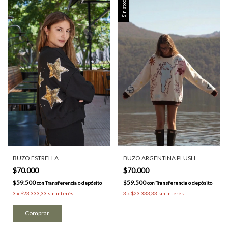
Sin stock
BUZO ESTRELLA
BUZO ARGENTINA PLUSH
$70.000
$70.000
$59.500
$59.500
con
Transferencia o depósito
con
Transferencia o depósito
3
x
$23.333,33
sin interés
3
x
$23.333,33
sin interés
Comprar