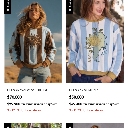
Sin stock
Sin stock
BUZO RAYADO SOL PLUSH
BUZO ARGENTINA
$70.000
$58.000
$59.500
$49.300
con
Transferencia o depósito
con
Transferencia o depósito
3
x
$23.333,33
sin interés
3
x
$19.333,33
sin interés