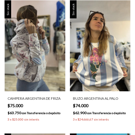
Sin stock
Sin stock
CAMPERA ARGENTINA DE FRIZA
BUZO ARGENTINA AL PALO
$75.000
$74.000
$63.750
$62.900
con
Transferencia o depósito
con
Transferencia o depósito
3
x
$25.000
sin interés
3
x
$24.666,67
sin interés