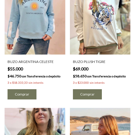
BUZO ARGENTINA CELESTE
BUZO PLUSH TIGRE
$55.000
$69.000
$46.750
$58.650
con
Transferencia o depósito
con
Transferencia o depósito
3
x
$18.333,33
sin interés
3
x
$23.000
sin interés
Comprar