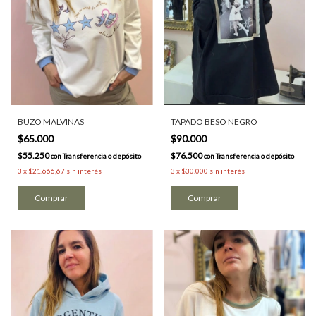
BUZO MALVINAS
TAPADO BESO NEGRO
$65.000
$90.000
$55.250
$76.500
con
Transferencia o depósito
con
Transferencia o depósito
3
x
$21.666,67
sin interés
3
x
$30.000
sin interés