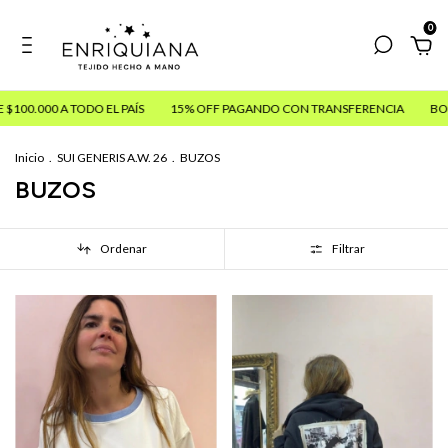
0
O EL PAÍS
15% OFF PAGANDO CON TRANSFERENCIA
BORDADOS Y ESTAM
Inicio
.
SUI GENERIS A.W. 26
.
BUZOS
BUZOS
Ordenar
Filtrar