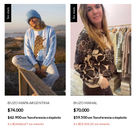
Sin stock
Sin stock
BUZO MAPA ARGENTINA
BUZO MANAL
$74.000
$70.000
$62.900
$59.500
con
Transferencia o depósito
con
Transferencia o depósito
3
x
$24.666,67
sin interés
3
x
$23.333,33
sin interés