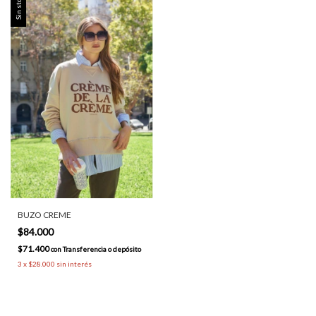
Sin stock
BUZO CREME
$84.000
$71.400
con
Transferencia o depósito
3
x
$28.000
sin interés