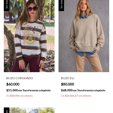
Sin stock
Sin stock
BUZO CORONADO
BUZO ELI
$60.000
$80.000
$51.000
$68.000
con
Transferencia o depósito
con
Transferencia o depósito
3
x
$20.000
sin interés
3
x
$26.666,67
sin interés