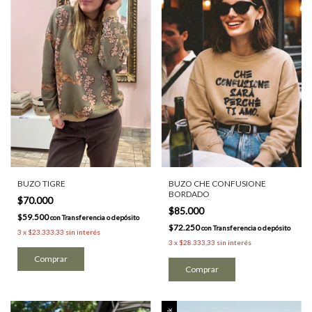
BUZO TIGRE
BUZO CHE CONFUSIONE
BORDADO
$70.000
$85.000
$59.500
con
Transferencia o depósito
$72.250
con
Transferencia o depósito
3
x
$23.333,33
sin interés
3
x
$28.333,33
sin interés