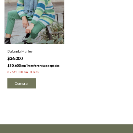
Bufanda Marley
$36.000
$30.600
con
Transferencia o depósito
3
x
$12.000
sin interés
Comprar