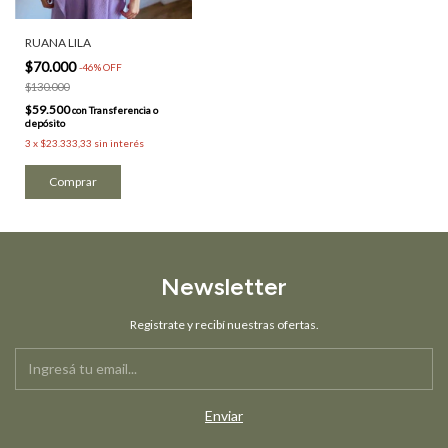
RUANA LILA
$70.000
-
46
%
OFF
$130.000
$59.500
con
Transferencia o
depósito
3
x
$23.333,33
sin interés
Newsletter
Registrate y recibí nuestras ofertas.