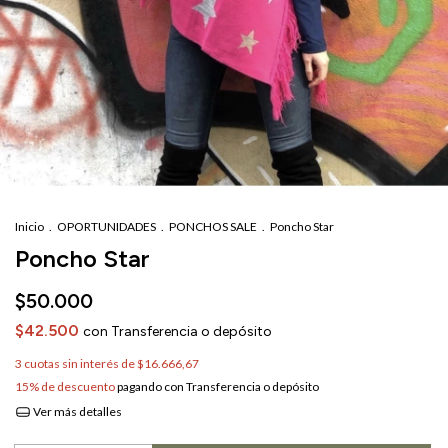
Inicio
.
OPORTUNIDADES
.
PONCHOS SALE
.
Poncho Star
Poncho Star
$50.000
$42.500
con
Transferencia o depósito
3
cuotas sin interés de
$16.666,67
15% de descuento
pagando con Transferencia o depósito
Ver más detalles