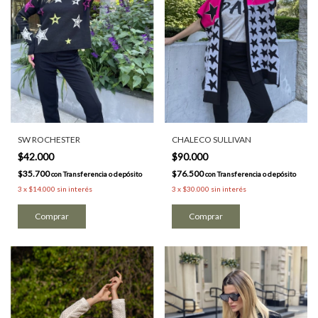
SW ROCHESTER
CHALECO SULLIVAN
$42.000
$90.000
$35.700
$76.500
con
Transferencia o depósito
con
Transferencia o depósito
3
x
$14.000
sin interés
3
x
$30.000
sin interés
Comprar
Comprar