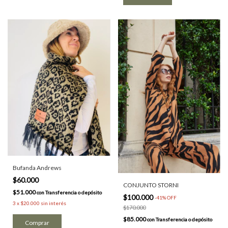
Bufanda Andrews
$60.000
CONJUNTO STORNI
$51.000
con
Transferencia o depósito
$100.000
-
41
%
OFF
3
x
$20.000
sin interés
$170.000
$85.000
con
Transferencia o depósito