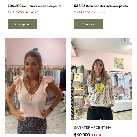
$38.250
$30.600
con
Transferencia o depósito
con
Transferencia o depósito
3
x
$15.000
sin interés
3
x
$12.000
sin interés
Comprar
SWEATER ARGENTINA
$60.000
-
14
%
OFF