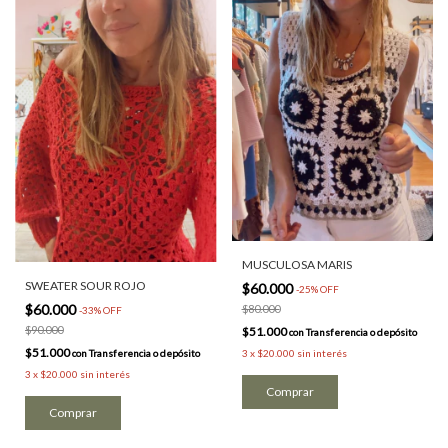
MUSCULOSA MARIS
SWEATER SOUR ROJO
$60.000
-
25
%
OFF
$60.000
$80.000
-
33
%
OFF
$90.000
$51.000
con
Transferencia o depósito
$51.000
con
Transferencia o depósito
3
x
$20.000
sin interés
3
x
$20.000
sin interés