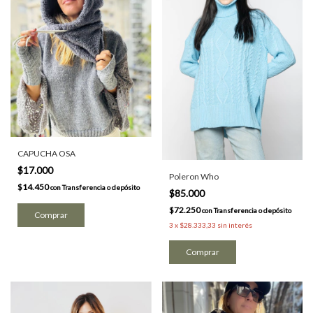
CAPUCHA OSA
$17.000
Poleron Who
$14.450
con
Transferencia o depósito
$85.000
$72.250
con
Transferencia o depósito
Comprar
3
x
$28.333,33
sin interés
Comprar