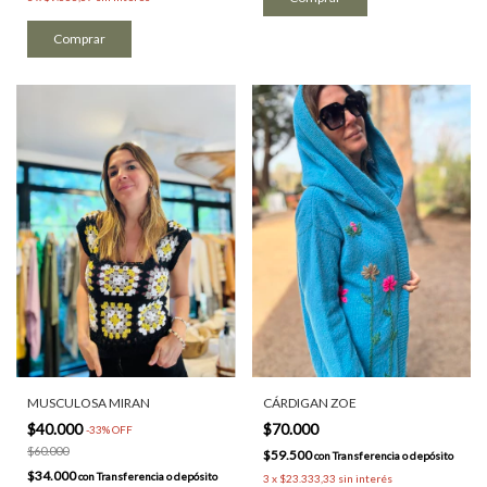
Comprar
MUSCULOSA MIRAN
CÁRDIGAN ZOE
$40.000
$70.000
-
33
%
OFF
$60.000
$59.500
con
Transferencia o depósito
$34.000
con
Transferencia o depósito
3
x
$23.333,33
sin interés