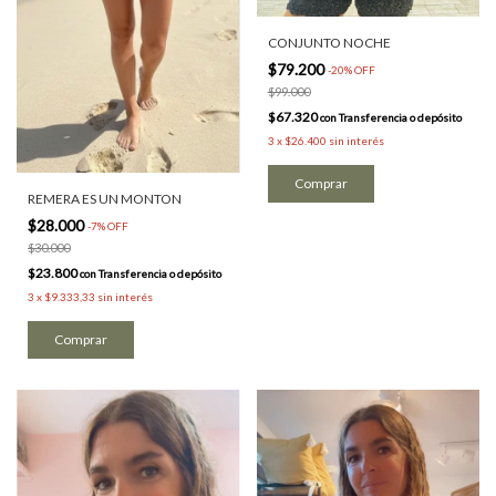
CONJUNTO NOCHE
$79.200
-
20
%
OFF
$99.000
$67.320
con
Transferencia o depósito
3
x
$26.400
sin interés
REMERA ES UN MONTON
$28.000
-
7
%
OFF
$30.000
$23.800
con
Transferencia o depósito
3
x
$9.333,33
sin interés