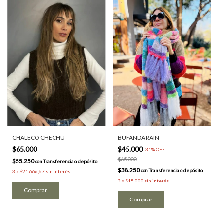
CHALECO CHECHU
BUFANDA RAIN
$65.000
$45.000
-
31
%
OFF
$65.000
$55.250
con
Transferencia o depósito
$38.250
con
Transferencia o depósito
3
x
$21.666,67
sin interés
3
x
$15.000
sin interés
Comprar