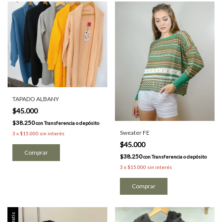
TAPADO ALBANY
$45.000
$38.250
con
Transferencia o depósito
Sweater FE
3
x
$15.000
sin interés
$45.000
Comprar
$38.250
con
Transferencia o depósito
3
x
$15.000
sin interés
Comprar