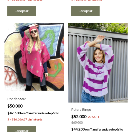
Comprar
Comprar
Poncho Star
$50.000
Polera Ringo
$42.500
con
Transferencia o depósito
$52.000
-
20
%
OFF
3
x
$16.666,67
sin interés
$65.000
$44.200
con
Transferencia o depósito