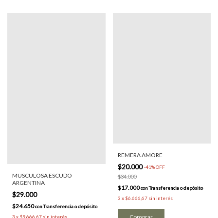
REMERA AMORE
$20.000
-
41
%
OFF
MUSCULOSA ESCUDO
$34.000
ARGENTINA
$17.000
con
Transferencia o depósito
$29.000
3
x
$6.666,67
sin interés
$24.650
con
Transferencia o depósito
3
x
$9.666,67
sin interés