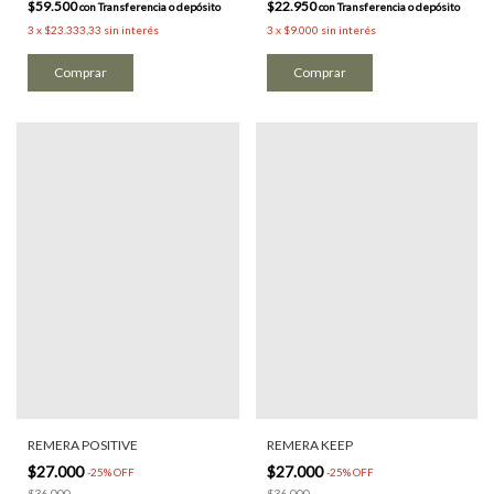
$59.500
$22.950
con
Transferencia o depósito
con
Transferencia o depósito
3
x
$23.333,33
sin interés
3
x
$9.000
sin interés
Comprar
REMERA POSITIVE
REMERA KEEP
$27.000
$27.000
-
25
%
OFF
-
25
%
OFF
$36.000
$36.000