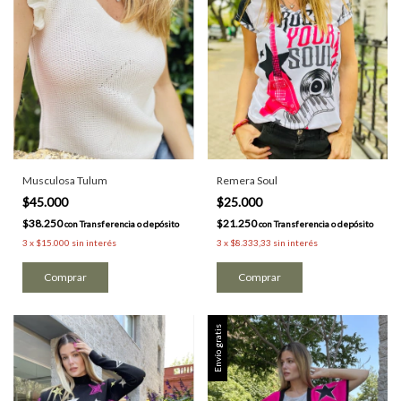
Musculosa Tulum
Remera Soul
$45.000
$25.000
$38.250
$21.250
con
Transferencia o depósito
con
Transferencia o depósito
3
x
$15.000
sin interés
3
x
$8.333,33
sin interés
Comprar
Comprar
Envío gratis