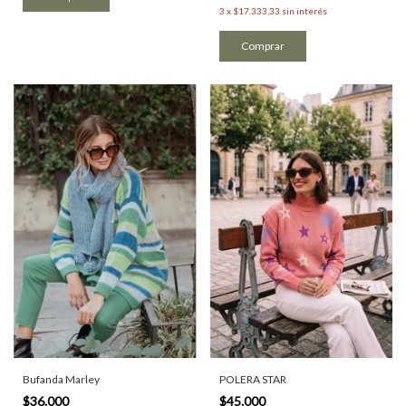
3
x
$17.333,33
sin interés
Comprar
POLERA STAR
Bufanda Marley
$45.000
$36.000