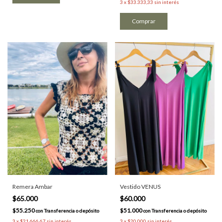
3
x
$33.333,33
sin interés
Comprar
Remera Ambar
Vestido VENUS
$65.000
$60.000
$55.250
$51.000
con
Transferencia o depósito
con
Transferencia o depósito
3
x
$21.666,67
sin interés
3
x
$20.000
sin interés