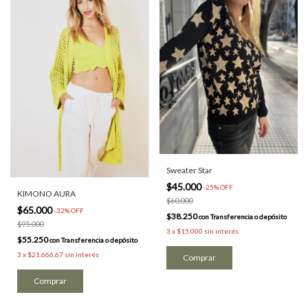
Sweater Star
$45.000
-
25
%
OFF
KIMONO AURA
$60.000
$65.000
-
32
%
OFF
$38.250
con
Transferencia o depósito
$95.000
3
x
$15.000
sin interés
$55.250
con
Transferencia o depósito
3
x
$21.666,67
sin interés
Comprar
Comprar