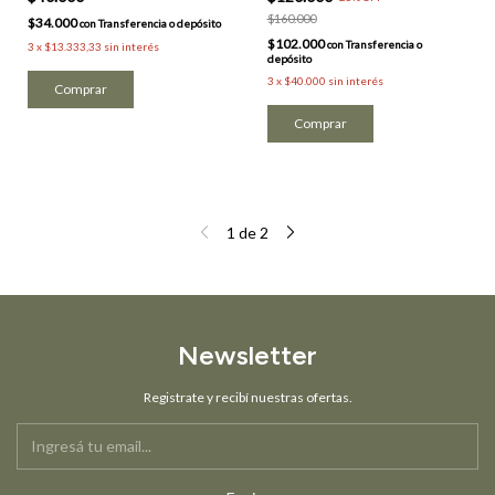
$160.000
$34.000
con
Transferencia o depósito
$102.000
con
Transferencia o
3
x
$13.333,33
sin interés
depósito
3
x
$40.000
sin interés
Comprar
Comprar
1
de
2
Newsletter
Registrate y recibí nuestras ofertas.