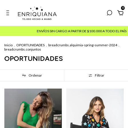
0
ENVÍOS SIN CARGO A PARTIR DE $100.000 A TODO EL PAÍS
15% OFF PAGAN
Inicio
.
OPORTUNIDADES
.
breadcrumbs.alquimia-spring-summer-2024
.
breadcrumbs.conjuntos
OPORTUNIDADES
Ordenar
Filtrar