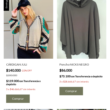
Envío gratis
CÁRDIGAN JULI
Poncho NICKS NEGRO
$140.000
$86.000
-
22
%
OFF
$180.000
$73.100
con
Transferencia o depósito
$119.000
con
Transferencia o
3
x
$28.666,67
sin interés
depósito
3
x
$46.666,67
sin interés
Comprar