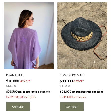
RUANA LILA
SOMBRERO MATI
$70.000
$33.000
-
46
%
OFF
-
23
%
OFF
$130.000
$43.000
$59.500
$28.050
con
Transferencia o depósito
con
Transferencia o depósito
3
x
$23.333,33
sin interés
3
x
$11.000
sin interés