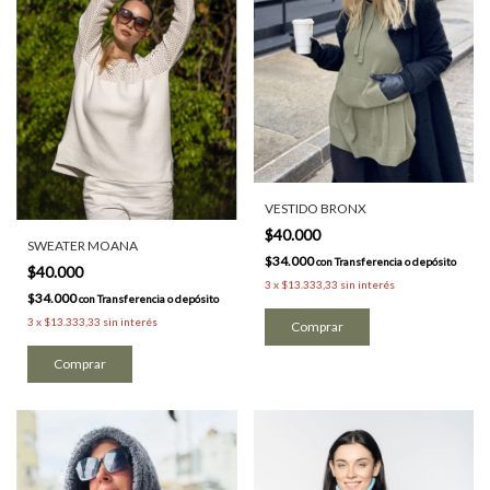
VESTIDO BRONX
$40.000
SWEATER MOANA
$34.000
con
Transferencia o depósito
$40.000
3
x
$13.333,33
sin interés
$34.000
con
Transferencia o depósito
3
x
$13.333,33
sin interés
Comprar
Comprar