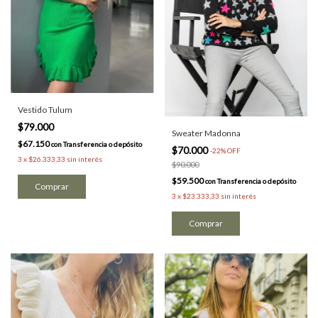
Vestido Tulum
$79.000
Sweater Madonna
$67.150
con
Transferencia o depósito
$70.000
-
22
%
OFF
3
x
$26.333,33
sin interés
$90.000
$59.500
con
Transferencia o depósito
Comprar
3
x
$23.333,33
sin interés
Comprar