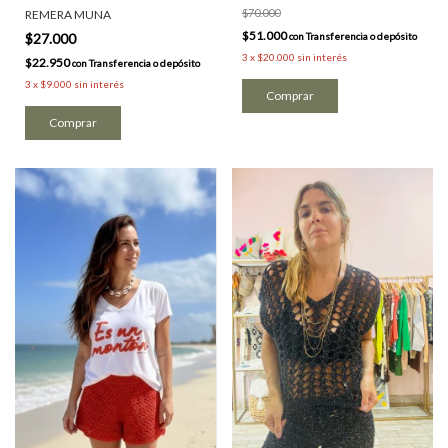
$70.000
REMERA MUNA
$51.000
con
Transferencia o depósito
$27.000
3
x
$20.000
sin interés
$22.950
con
Transferencia o depósito
3
x
$9.000
sin interés