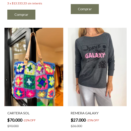
3
x
$13.333,33
sin interés
CARTERA SOL
REMERA GALAXY
$70.000
$27.000
-
22
%
OFF
-
25
%
OFF
$90.000
$36.000