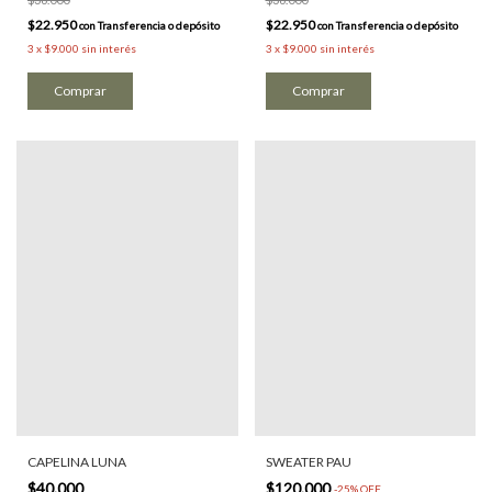
$22.950
$22.950
con
Transferencia o depósito
con
Transferencia o depósito
3
x
$9.000
sin interés
3
x
$9.000
sin interés
Comprar
CAPELINA LUNA
SWEATER PAU
$40.000
$120.000
-
25
%
OFF