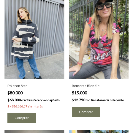
Poleron Star
Remeras Blondie
$80.000
$15.000
$68.000
$12.750
con
Transferencia o depósito
con
Transferencia o depósito
3
x
$26.666,67
sin interés
Comprar
Comprar