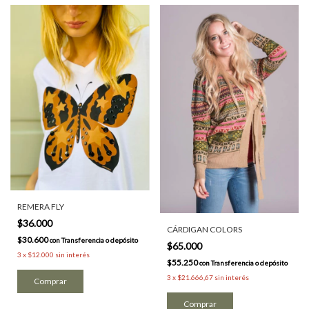
REMERA FLY
$36.000
CÁRDIGAN COLORS
$30.600
con
Transferencia o depósito
$65.000
3
x
$12.000
sin interés
$55.250
con
Transferencia o depósito
3
x
$21.666,67
sin interés
Comprar