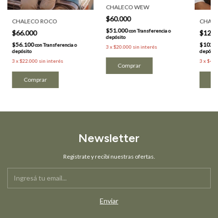
CHALECO WEW
$60.000
CHALECO ROCO
CHALE
$51.000
con
Transferencia o
$66.000
$120
depósito
$56.100
$102.
con
Transferencia o
3
x
$20.000
sin interés
depósito
depósit
3
x
$22.000
sin interés
3
x
$40.
Co
Newsletter
Registrate y recibí nuestras ofertas.