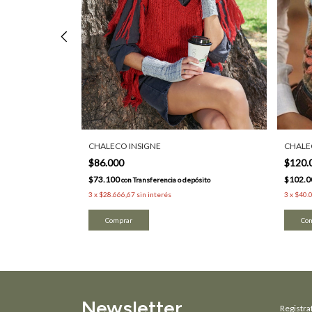
CHALECO INSIGNE
CHALE
$86.000
$120.
$73.100
$102.
pósito
con
Transferencia o depósito
3
x
$28.666,67
sin interés
3
x
$40.
Comprar
Co
Newsletter
Registrat