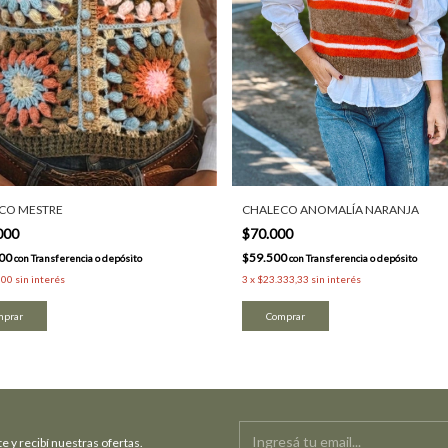
CO MESTRE
CHALECO ANOMALÍA NARANJA
000
$70.000
000
$59.500
con
Transferencia o depósito
con
Transferencia o depósito
000
sin interés
3
x
$23.333,33
sin interés
mprar
e y recibí nuestras ofertas.