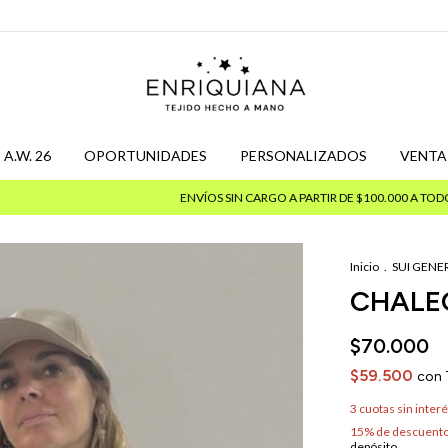
 A.W. 26
OPORTUNIDADES
PERSONALIZADOS
VENTA
ENVÍOS SIN CARGO A PARTIR DE $100.000 A TODO EL PAÍS
Inicio
.
SUI GENER
CHALE
$70.000
$59.500
con
3
cuotas sin inter
15% de descuent
depósito