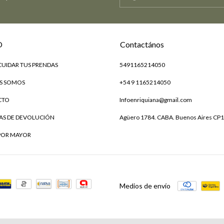
O
Contactános
UIDAR TUS PRENDAS
5491165214050
S SOMOS
+54 9 1165214050
CTO
Infoenriquiana@gmail.com
CAS DE DEVOLUCIÓN
Agüero 1784. CABA. Buenos Aires CP
POR MAYOR
Medios de envío