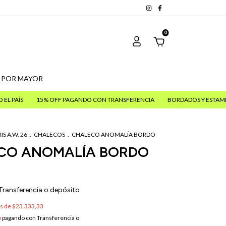
0
 POR MAYOR
15% OFF PAGANDO CON TRANSFERENCIA
BORDADOS Y ESTAMPAS PERSON
IS A.W. 26
.
CHALECOS
.
CHALECO ANOMALÍA BORDO
CO ANOMALÍA BORDO
Transferencia o depósito
és de
$23.333,33
o
pagando con Transferencia o