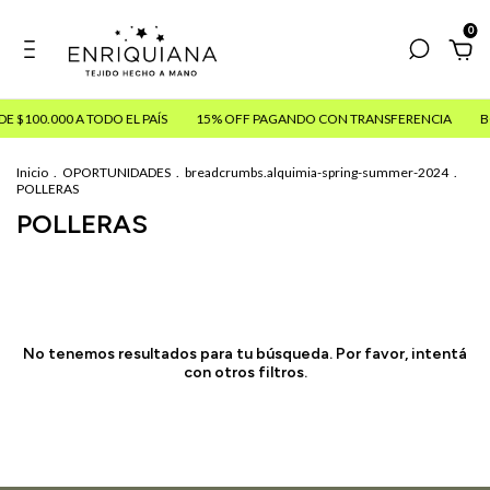
0
E $100.000 A TODO EL PAÍS
15% OFF PAGANDO CON TRANSFERENCIA
B
Inicio
.
OPORTUNIDADES
.
breadcrumbs.alquimia-spring-summer-2024
.
POLLERAS
POLLERAS
No tenemos resultados para tu búsqueda. Por favor, intentá
con otros filtros.