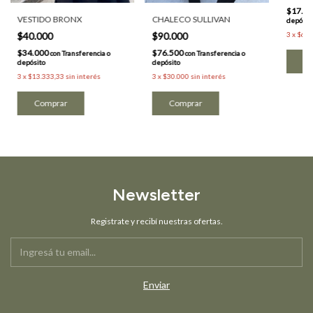
$17.0
VESTIDO BRONX
CHALECO SULLIVAN
depósit
$40.000
$90.000
3
x
$6.6
$34.000
$76.500
con
Transferencia o
con
Transferencia o
Co
depósito
depósito
3
x
$13.333,33
sin interés
3
x
$30.000
sin interés
Comprar
Comprar
Newsletter
Registrate y recibí nuestras ofertas.