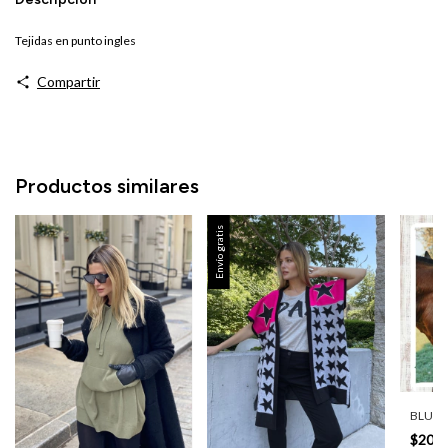
Tejidas en punto ingles
Compartir
Productos similares
Envío gratis
BLUSA
$20.